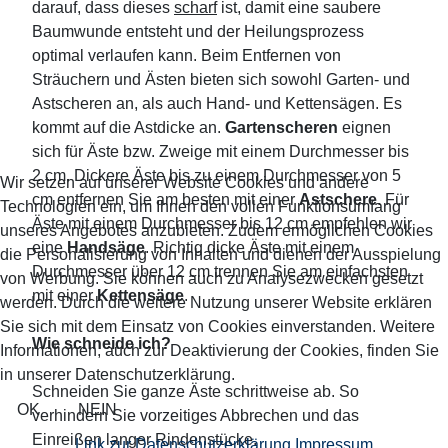
darauf, dass dieses
scharf
ist, damit eine saubere
Baumwunde entsteht und der Heilungsprozess
optimal verlaufen kann. Beim Entfernen von
Sträuchern und Ästen bieten sich sowohl Garten- und
Astscheren an, als auch Hand- und Kettensägen. Es
kommt auf die Astdicke an.
Gartenscheren
eignen
sich für Äste bzw. Zweige mit einem Durchmesser bis
2 cm. Dickere Äste bis zu einem Durchmesser von 5
Wir setzen auf unserer Website Cookies und andere
cm entfernen Sie am besten mit einer
Astschere
. Für
Technologien ein, um Ihnen den vollen Funktionsumfang
Äste mit einem Durchmesser bis 12 cm empfehlen wir
unseres Angebotes anzubieten. Zudem ermöglichen Cookies
eine
Handsäge
. Richtig dicke Äste mit einem
die Personalisierung von Inhalten und dienen der Ausspielung
Durchmesser über 12 cm trennen Sie am einfachsten
von Werbung. Sie können auch zu Analysezwecken gesetzt
mit einer
Kettensäge
.
werden. Durch die weitere Nutzung unserer Website erklären
Sie sich mit dem Einsatz von Cookies einverstanden. Weitere
Wie schneide ich?
Informationen, auch zur Deaktivierung der Cookies, finden Sie
in unserer Datenschutzerklärung.
Schneiden Sie ganze Äste schrittweise ab. So
OK
NEIN
verhindern Sie vorzeitiges Abbrechen und das
Einreißen langer Rindenstücke.
Link zur Datenschutzerklärung
Impressum