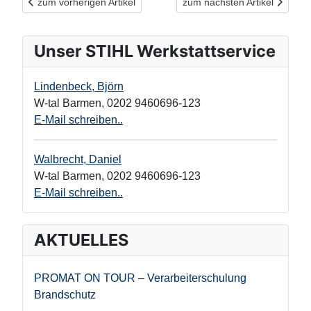
Vorheriger Beitrag: Streusalz: ESCO wird zu K+S - der Inhalt blei
Nächster Beitrag: Bilder sag
zum vorherigen Artikel
zum nächsten Artikel
Unser STIHL Werkstattservice
Lindenbeck, Björn
W-tal Barmen
,
0202 9460696-123
E-Mail schreiben..
Walbrecht, Daniel
W-tal Barmen
,
0202 9460696-123
E-Mail schreiben..
AKTUELLES
PROMAT ON TOUR – Verarbeiterschulung
Brandschutz