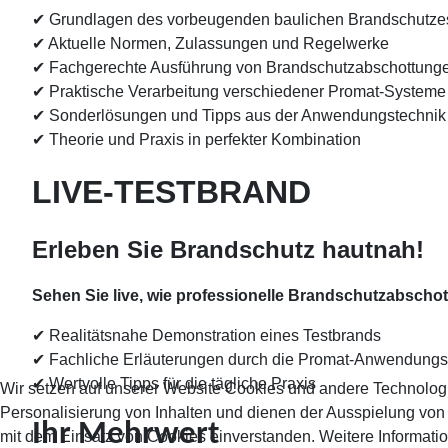
✔
Grundlagen des vorbeugenden baulichen Brandschutze
✔
Aktuelle Normen, Zulassungen und Regelwerke
✔
Fachgerechte Ausführung von Brandschutzabschottung
✔
Praktische Verarbeitung verschiedener Promat-Systeme
✔
Sonderlösungen und Tipps aus der Anwendungstechnik
✔
Theorie und Praxis in perfekter Kombination
LIVE-TESTBRAND
Erleben Sie Brandschutz hautnah!
Sehen Sie live, wie professionelle Brandschutzabschott
✔
Realitätsnahe Demonstration eines Testbrands
✔
Fachliche Erläuterungen durch die Promat-Anwendungs
✔
Wertvolle Tipps für die tägliche Praxis
Wir setzen auf unserer Website Cookies und andere Technolog
Personalisierung von Inhalten und dienen der Ausspielung vo
Ihr Mehrwert
mit dem Einsatz von Cookies einverstanden. Weitere Informatio