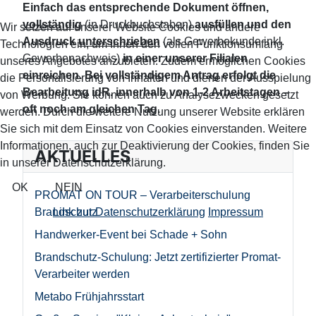
Einfach das entsprechende Dokument öffnen,
vollständig
(in Druckbuchstaben)
ausfüllen und den
Wir setzen auf unserer Website Cookies und andere
Ausdruck
unterschrieben
(als Gewerbekunde inkl.
Technologien ein, um Ihnen den vollen Funktionsumfang
Gewerbenachweis)
in einer unserer Filialen
unseres Angebotes anzubieten. Zudem ermöglichen Cookies
einreichen.
Bei vollständigem Antrag erfolgt die
die Personalisierung von Inhalten und dienen der Ausspielung
Bearbeitung idR. innerhalb von 1-2 Arbeitstagen –
von Werbung. Sie können auch zu Analysezwecken gesetzt
oft noch am gleichen Tag.
werden. Durch die weitere Nutzung unserer Website erklären
Sie sich mit dem Einsatz von Cookies einverstanden. Weitere
Informationen, auch zur Deaktivierung der Cookies, finden Sie
AKTUELLES
in unserer Datenschutzerklärung.
OK
NEIN
PROMAT ON TOUR – Verarbeiterschulung
Link zur Datenschutzerklärung
Impressum
Brandschutz
Handwerker-Event bei Schade + Sohn
Brandschutz-Schulung: Jetzt zertifizierter Promat-
Verarbeiter werden
Metabo Frühjahrsstart