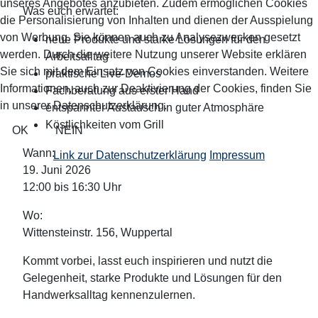
unseres Angebotes anzubieten. Zudem ermöglichen Cookies
Was euch erwartet:
die Personalisierung von Inhalten und dienen der Ausspielung
von Werbung. Sie können auch zu Analysezwecken gesetzt
neue Produkte und starke Lösungen für den
werden. Durch die weitere Nutzung unserer Website erklären
Arbeitsalltag
Sie sich mit dem Einsatz von Cookies einverstanden. Weitere
praktische Live-Demos
Informationen, auch zur Deaktivierung der Cookies, finden Sie
Fachberatung aus erster Hand
in unserer Datenschutzerklärung.
entspannter Austausch in guter Atmosphäre
Köstlichkeiten vom Grill
OK
NEIN
Wann:
Link zur Datenschutzerklärung
Impressum
19. Juni 2026
12:00 bis 16:30 Uhr
Wo:
Wittensteinstr. 156, Wuppertal
Kommt vorbei, lasst euch inspirieren und nutzt die
Gelegenheit, starke Produkte und Lösungen für den
Handwerksalltag kennenzulernen.