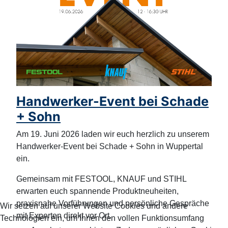
Handwerker-Event bei Schade
+ Sohn
Am 19. Juni 2026 laden wir euch herzlich zu unserem
Handwerker-Event bei Schade + Sohn in Wuppertal
ein.
Gemeinsam mit FESTOOL, KNAUF und STIHL
erwarten euch spannende Produktneuheiten,
praxisnahe Vorführungen und persönliche Gespräche
Wir setzen auf unserer Website Cookies und andere
mit Experten direkt vor Ort.
Technologien ein, um Ihnen den vollen Funktionsumfang