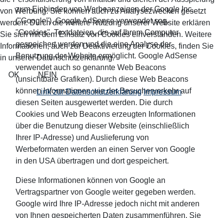
zum Einbinden von Werbeanzeigen der Google Inc.
von Werbung. Sie können auch zu Analysezwecken gesetzt
("Google"). Google AdSense verwendet sog.
werden. Durch die weitere Nutzung unserer Website erklären
"Cookies", Textdateien, die auf Ihrem Computer
Sie sich mit dem Einsatz von Cookies einverstanden. Weitere
gespeichert werden und die eine Analyse der
Informationen, auch zur Deaktivierung der Cookies, finden Sie
Benutzung der Website ermöglicht. Google AdSense
in unserer Datenschutzerklärung.
verwendet auch so genannte Web Beacons
OK
NEIN
(unsichtbare Grafiken). Durch diese Web Beacons
können Informationen wie der Besucherverkehr auf
Link zur Datenschutzerklärung
Impressum
diesen Seiten ausgewertet werden. Die durch
Cookies und Web Beacons erzeugten Informationen
über die Benutzung dieser Website (einschließlich
Ihrer IP-Adresse) und Auslieferung von
Werbeformaten werden an einen Server von Google
in den USA übertragen und dort gespeichert.
Diese Informationen können von Google an
Vertragspartner von Google weiter gegeben werden.
Google wird Ihre IP-Adresse jedoch nicht mit anderen
von Ihnen gespeicherten Daten zusammenführen. Sie