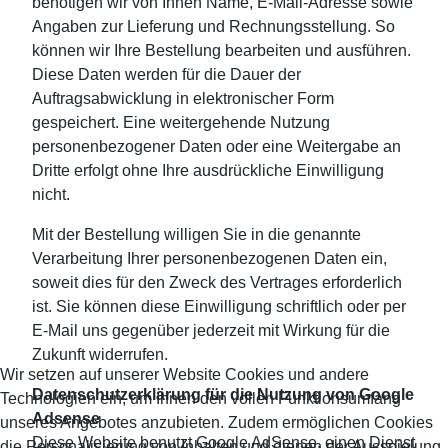
benötigen wir von Ihnen Name, E-Mail-Adresse sowie
Angaben zur Lieferung und Rechnungsstellung. So
können wir Ihre Bestellung bearbeiten und ausführen.
Diese Daten werden für die Dauer der
Auftragsabwicklung in elektronischer Form
gespeichert. Eine weitergehende Nutzung
personenbezogener Daten oder eine Weitergabe an
Dritte erfolgt ohne Ihre ausdrückliche Einwilligung
nicht.
Mit der Bestellung willigen Sie in die genannte
Verarbeitung Ihrer personenbezogenen Daten ein,
soweit dies für den Zweck des Vertrages erforderlich
ist. Sie können diese Einwilligung schriftlich oder per
E-Mail uns gegenüber jederzeit mit Wirkung für die
Zukunft widerrufen.
Wir setzen auf unserer Website Cookies und andere
Datenschutzerklärung für die Nutzung von Google
Technologien ein, um Ihnen den vollen Funktionsumfang
Adsense
unseres Angebotes anzubieten. Zudem ermöglichen Cookies
Diese Website benutzt Google AdSense, einen Dienst
die Personalisierung von Inhalten und dienen der Ausspielung