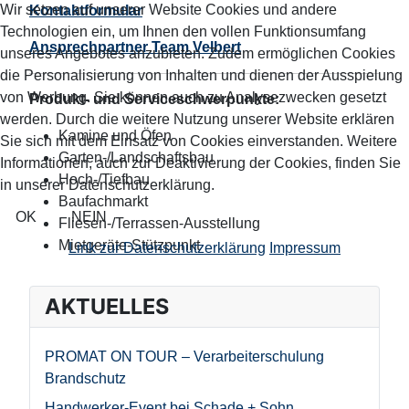
Wir setzen auf unserer Website Cookies und andere
Kontaktformular
Technologien ein, um Ihnen den vollen Funktionsumfang
Ansprechpartner Team Velbert
unseres Angebotes anzubieten. Zudem ermöglichen Cookies
die Personalisierung von Inhalten und dienen der Ausspielung
von Werbung. Sie können auch zu Analysezwecken gesetzt
Produkt- und Serviceschwerpunkte:
werden. Durch die weitere Nutzung unserer Website erklären
Kamine und Öfen
Sie sich mit dem Einsatz von Cookies einverstanden. Weitere
Garten-/Landschaftsbau
Informationen, auch zur Deaktivierung der Cookies, finden Sie
Hoch-/Tiefbau
in unserer Datenschutzerklärung.
Baufachmarkt
OK
NEIN
Fliesen-/Terrassen-Ausstellung
Mietgeräte-Stützpunkt
Link zur Datenschutzerklärung
Impressum
AKTUELLES
PROMAT ON TOUR – Verarbeiterschulung
Brandschutz
Handwerker-Event bei Schade + Sohn