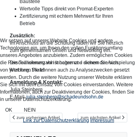
Baustelle
Wertvolle Tipps direkt von Promat-Experten
Zertifizierung mit echtem Mehrwert für Ihren
Betrieb
Zusätzlich:
Wir setzen auf unserer Website Cookies und andere
Im Anschluss an die Schulung laden wir Sie herzlich
Technologien ein, um Ihnen den vollen Funktionsumfang
zum gemeinsamen Grillen und Networking ein.
unseres Angebotes anzubieten. Zudem ermöglichen Cookies
die Personalisierung von Inhalten und dienen der Ausspielung
Die Teilnehmerzahl ist begrenzt – sichern Sie sich
von Werbung. Sie können auch zu Analysezwecken gesetzt
jetzt Ihren Platz!
werden. Durch die weitere Nutzung unserer Website erklären
Anmeldung & Kontakt:
Sie sich mit dem Einsatz von Cookies einverstanden. Weitere
Julia Steinberg
Informationen, auch zur Deaktivierung der Cookies, finden Sie
E-Mail:
julia.steinberg@schadeundsohn.de
in unserer Datenschutzerklärung.
OK
NEIN
Vorheriger Beitrag: PROMAT ON TOUR – Verarbeiterschulung B
Nächster Beitrag: Rauchmelde
zum vorherigen Artikel
zum nächsten Artikel
Link zur Datenschutzerklärung
Impressum