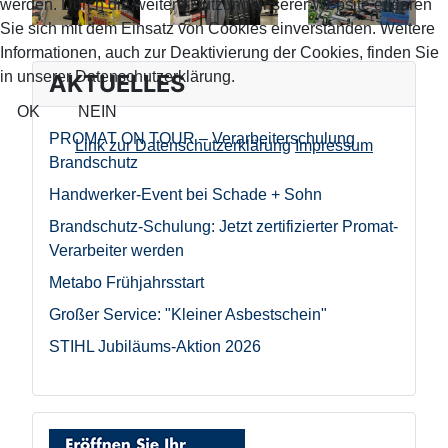
werden. Durch die weitere Nutzung unserer Website erklären
Sie sich mit dem Einsatz von Cookies einverstanden. Weitere
Informationen, auch zur Deaktivierung der Cookies, finden Sie
in unserer Datenschutzerklärung.
AKTUELLES
OK
NEIN
PROMAT ON TOUR – Verarbeiterschulung
Link zur Datenschutzerklärung
Impressum
Brandschutz
Handwerker-Event bei Schade + Sohn
Brandschutz-Schulung: Jetzt zertifizierter Promat-
Verarbeiter werden
Metabo Frühjahrsstart
Großer Service: "Kleiner Asbestschein"
STIHL Jubiläums-Aktion 2026