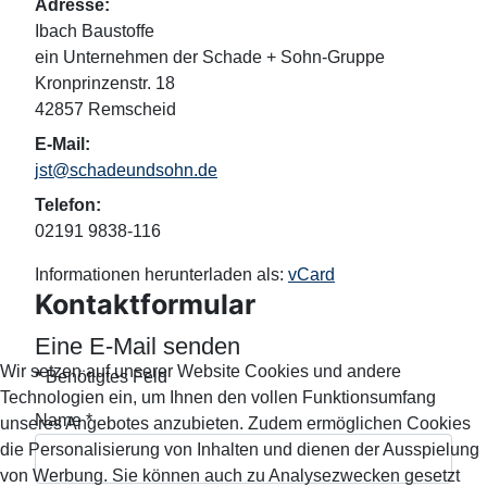
Adresse:
Ibach Baustoffe
ein Unternehmen der Schade + Sohn-Gruppe
Kronprinzenstr. 18
42857 Remscheid
E-Mail:
jst@schadeundsohn.de
Telefon:
02191 9838-116
Informationen herunterladen als:
vCard
Kontaktformular
Eine E-Mail senden
Wir setzen auf unserer Website Cookies und andere
*
Benötigtes Feld
Technologien ein, um Ihnen den vollen Funktionsumfang
Name
*
unseres Angebotes anzubieten. Zudem ermöglichen Cookies
die Personalisierung von Inhalten und dienen der Ausspielung
von Werbung. Sie können auch zu Analysezwecken gesetzt