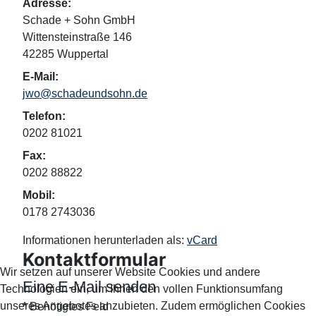
Adresse:
Schade + Sohn GmbH
Wittensteinstraße 146
42285 Wuppertal
E-Mail:
jwo@schadeundsohn.de
Telefon:
0202 81021
Fax:
0202 88822
Mobil:
0178 2743036
Informationen herunterladen als:
vCard
Kontaktformular
Wir setzen auf unserer Website Cookies und andere
Eine E-Mail senden
Technologien ein, um Ihnen den vollen Funktionsumfang
unseres Angebotes anzubieten. Zudem ermöglichen Cookies
*
Benötigtes Feld