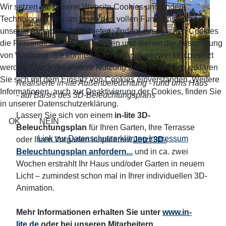
Wir setzen auf unserer Website Cookies und andere
Technologien ein, um Ihnen den vollen Funktionsumfang
unseres Angebotes anzubieten. Zudem ermöglichen Cookies
die Personalisierung von Inhalten und dienen der Ausspielung
von Werbung. Sie können auch zu Analysezwecken gesetzt
werden. Durch die weitere Nutzung unserer Website erklären
Sie sich mit dem Einsatz von Cookies einverstanden. Weitere
Realisierte in-lite Außenbeleuchtung - rund ums Haus
Informationen, auch zur Deaktivierung der Cookies, finden Sie
- auf Baisis des 3D-Beleuchtungsplans
in unserer Datenschutzerklärung.
Lassen Sie sich von einem
in-lite 3D-
OK
NEIN
Beleuchtungsplan
für Ihren Garten, Ihre Terrasse
Link zur Datenschutzerklärung
Impressum
oder Ihren Vorgarten inspirieren!
Jetzt 3D-
Beleuchtungsplan anfordern...
und in ca. zwei
Wochen erstrahlt Ihr Haus und/oder Garten in neuem
Licht – zumindest schon mal in Ihrer individuellen 3D-
Animation.
Mehr Informationen erhalten Sie unter
www.in-
lite.de
oder bei unseren Mitarbeitern.