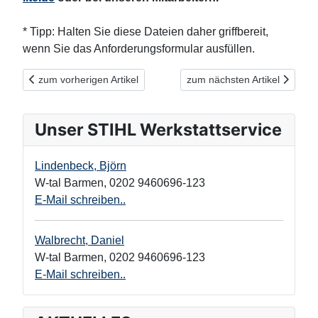
* Tipp: Halten Sie diese Dateien daher griffbereit,
wenn Sie das Anforderungsformular ausfüllen.
Vorheriger Beitrag: Fachgerechter Rückschnitt von Bäumen und
Nächster Beitrag: Innovativ u
zum vorherigen Artikel
zum nächsten Artikel
Unser STIHL Werkstattservice
Lindenbeck, Björn
W-tal Barmen
,
0202 9460696-123
E-Mail schreiben..
Walbrecht, Daniel
W-tal Barmen
,
0202 9460696-123
E-Mail schreiben..