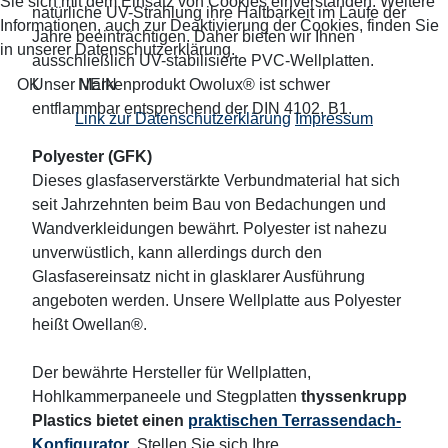
Sie sich mit dem Einsatz von Cookies einverstanden. Weitere
natürliche UV-Strahlung ihre Haltbarkeit im Laufe der
Informationen, auch zur Deaktivierung der Cookies, finden Sie
Jahre beeinträchtigen. Daher bieten wir Ihnen
in unserer Datenschutzerklärung.
ausschließlich UV-stabilisierte PVC-Wellplatten.
OK
NEIN
Unser Markenprodukt Owolux® ist schwer
entflammbar entsprechend der DIN 4102, B1.
Link zur Datenschutzerklärung
Impressum
Polyester (GFK)
Dieses glasfaserverstärkte Verbundmaterial hat sich
seit Jahrzehnten beim Bau von Bedachungen und
Wandverkleidungen bewährt. Polyester ist nahezu
unverwüstlich, kann allerdings durch den
Glasfasereinsatz nicht in glasklarer Ausführung
angeboten werden. Unsere Wellplatte aus Polyester
heißt Owellan®.
Der bewährte Hersteller für Wellplatten,
Hohlkammerpaneele und Stegplatten
thyssenkrupp
Plastics bietet einen
praktischen Terrassendach-
Konfigurator
. Stellen Sie sich Ihre