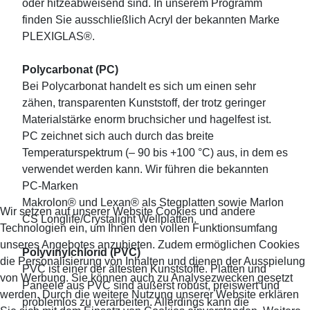
oder hitzeabweisend sind. In unserem Programm
finden Sie ausschließlich Acryl der bekannten Marke
PLEXIGLAS®.
Polycarbonat (PC)
Bei Polycarbonat handelt es sich um einen sehr
zähen, transparenten Kunststoff, der trotz geringer
Materialstärke enorm bruchsicher und hagelfest ist.
PC zeichnet sich auch durch das breite
Temperaturspektrum (– 90 bis +100 °C) aus, in dem es
verwendet werden kann. Wir führen die bekannten
PC-Marken
Makrolon® und Lexan® als Stegplatten sowie Marlon
Wir setzen auf unserer Website Cookies und andere
CS Longlife/Crystalight Wellplatten.
Technologien ein, um Ihnen den vollen Funktionsumfang
unseres Angebotes anzubieten. Zudem ermöglichen Cookies
Polyvinylchlorid (PVC)
die Personalisierung von Inhalten und dienen der Ausspielung
PVC ist einer der ältesten Kunststoffe. Platten und
von Werbung. Sie können auch zu Analysezwecken gesetzt
Paneele aus PVC sind äußerst robust, preiswert und
werden. Durch die weitere Nutzung unserer Website erklären
problemlos zu verarbeiten. Allerdings kann die