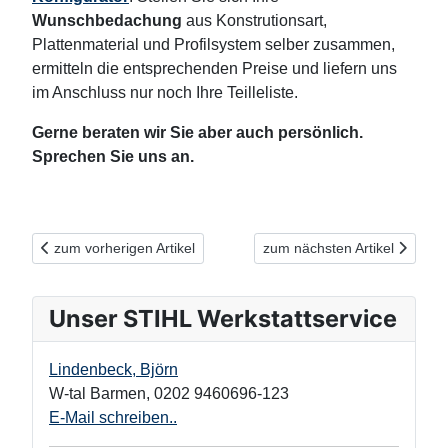
Wunschbedachung
aus Konstrutionsart,
Plattenmaterial und Profilsystem selber zusammen,
ermitteln die entsprechenden Preise und liefern uns
im Anschluss nur noch Ihre Teilleliste.
Gerne beraten wir Sie aber auch persönlich.
Sprechen Sie uns an.
Vorheriger Beitrag: Ein "Zuhause" für all Ihre Tonnen – funktiona
Nächster Beitrag: Pflegeleic
zum vorherigen Artikel
zum nächsten Artikel
Unser STIHL Werkstattservice
Lindenbeck, Björn
W-tal Barmen
,
0202 9460696-123
E-Mail schreiben..