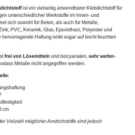
dichtstoff
ist ein vielseitig anwendbarer Klebdichtstoff für
gen unterschiedlicher Werkstoffe im Innen- und
et sich sowohl für Beton, als auch für Metalle,
 Zink, PVC, Keramik, Glas, Epoxidharz, Polyester und
e hervorragende Haftung wirkt sogar auf leicht feuchten
st
frei von Lösemitteln
und Isocyanaten,
sehr wetter-
sodass Metalle nicht angegriffen werden.
eile
:
angshaftung
²
festigkeit
10 cm
der Vielzahl möglicher Anstrichstoffe sind jedoch