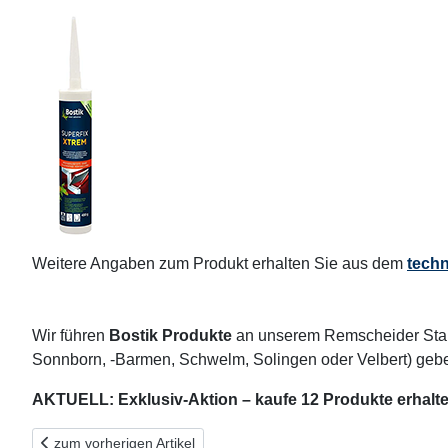
Weitere Angaben zum Produkt erhalten Sie aus dem
techn
Wir führen
Bostik Produkte
an unserem Remscheider Stan
Sonnborn, -Barmen, Schwelm, Solingen oder Velbert) gebe
AKTUELL: Exklusiv-Aktion – kaufe 12 Produkte erhalte
Vorheriger Beitrag: Silikon mit „dickem Fell“ – Bostik Sanitärsilico
zum vorherigen Artikel