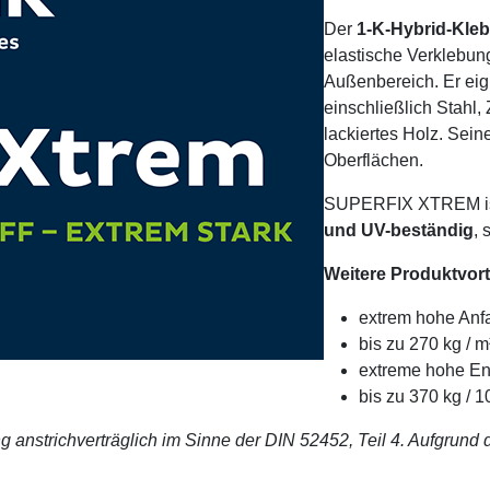
Der
1-K-Hybrid-Kleb
elastische Verklebun
Außenbereich. Er eign
einschließlich Stahl,
lackiertes Holz. Sein
Oberflächen.
SUPERFIX XTREM i
und UV-beständig
, 
Weitere Produktvort
extrem hohe Anf
bis zu 270 kg / m
extreme hohe End
bis zu 370 kg / 
ng anstrichverträglich im Sinne der DIN 52452, Teil 4. Aufgrund 