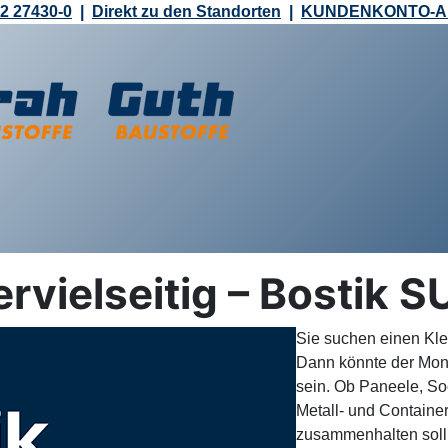
2 27430-0
|
Direkt zu den Standorten
|
KUNDENKONTO-
ervielseitig – Bostik
Sie suchen einen Kle
Dann könnte der Mon
sein. Ob Paneele, So
Metall- und Contai
zusammenhalten soll