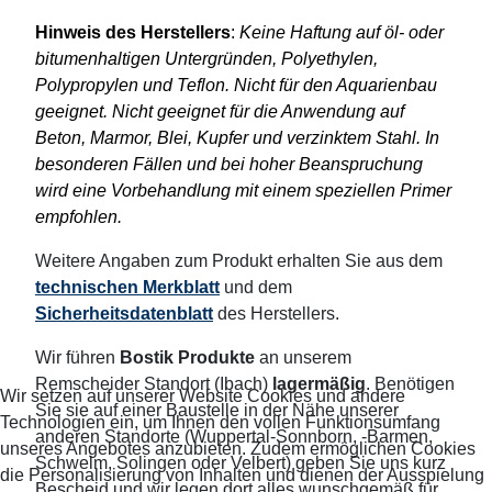
Hinweis des Herstellers
:
Keine Haftung auf öl- oder
bitumenhaltigen Untergründen, Polyethylen,
Polypropylen und Teflon. Nicht für den Aquarienbau
geeignet. Nicht geeignet für die Anwendung auf
Beton, Marmor, Blei, Kupfer und verzinktem Stahl. In
besonderen Fällen und bei hoher Beanspruchung
wird eine Vorbehandlung mit einem speziellen Primer
empfohlen.
Weitere Angaben zum Produkt erhalten Sie aus dem
technischen Merkblatt
und dem
Sicherheitsdatenblatt
des Herstellers.
Wir führen
Bostik Produkte
an unserem
Remscheider Standort (Ibach)
lagermäßig
. Benötigen
Wir setzen auf unserer Website Cookies und andere
Sie sie auf einer Baustelle in der Nähe unserer
Technologien ein, um Ihnen den vollen Funktionsumfang
anderen Standorte (Wuppertal-Sonnborn, -Barmen,
unseres Angebotes anzubieten. Zudem ermöglichen Cookies
Schwelm, Solingen oder Velbert) geben Sie uns kurz
die Personalisierung von Inhalten und dienen der Ausspielung
Bescheid und wir legen dort alles wunschgemäß für