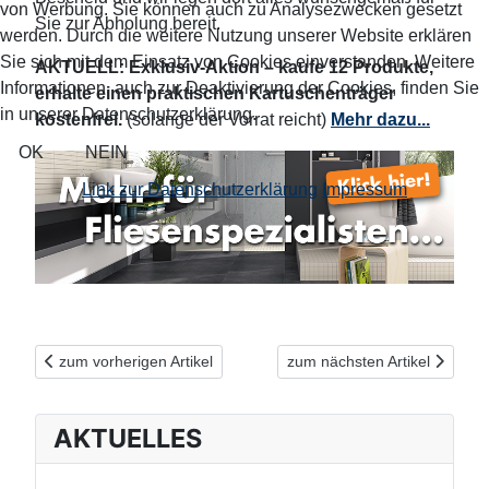
von Werbung. Sie können auch zu Analysezwecken gesetzt
Sie zur Abholung bereit.
werden. Durch die weitere Nutzung unserer Website erklären
Sie sich mit dem Einsatz von Cookies einverstanden. Weitere
AKTUELL: Exklusiv-Aktion – kaufe 12 Produkte,
Informationen, auch zur Deaktivierung der Cookies, finden Sie
erhalte einen praktischen Kartuschenträger
in unserer Datenschutzerklärung.
kostenfrei.
(solange der Vorrat reicht)
Mehr dazu...
OK
NEIN
Link zur Datenschutzerklärung
Impressum
Vorheriger Beitrag: Enorm vielseitig: beko Silicon pro4
Nächster Beitrag: Superstar
zum vorherigen Artikel
zum nächsten Artikel
AKTUELLES