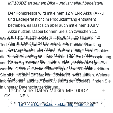
MP100DZ an seinem Bike - und ist hellauf begeistert!
Der Kompressor wird mit einem 12 V Li-Io Akku (Akku
und Ladegerät nicht im Produktumfang enthalten)
betrieben, es lässt sich aber auch mit einem 10,8 V
Akku nutzen. Dabei können Sie sich zwischen 1,5
(BL1015/BL1016), 2,0 (BL1020B/BL1021B) und 4,0
Wir setzen auf unserer Website Cookies und andere
Ah (BL1040/BL1041B) entscheiden - je mehr
Technologien ein, um Ihnen den vollen Funktionsumfang
Ampèrestunden der Akku hat, desto länger lässt sich
unseres Angebotes anzubieten. Zudem ermöglichen Cookies
das Gerät betreiben. Das Makita 12 V max Akku-
die Personalisierung von Inhalten und dienen der Ausspielung
Programm wurde für leichte und kompakte Maschinen
von Werbung. Sie können auch zu Analysezwecken gesetzt
konzipiert. Der umweltfreundliche Li-Ionen Akku
werden. Durch die weitere Nutzung unserer Website erklären
zeichnet sich besonders durch einen niedrigen
Sie sich mit dem Einsatz von Cookies einverstanden. Weitere
Verbrauch und eine hohe Leistungsstärke aus.
Informationen, auch zur Deaktivierung der Cookies, finden Sie
in unserer Datenschutzerklärung.
Technische Daten Makita MP100DZ
OK
NEIN
Vorheriger Beitrag: Makpac: Hier ist Ihr gutes Werkzeug beste
Nächster Beitrag: Klein + st
zum vorherigen Artikel
zum nächsten Artikel
Link zur Datenschutzerklärung
Impressum