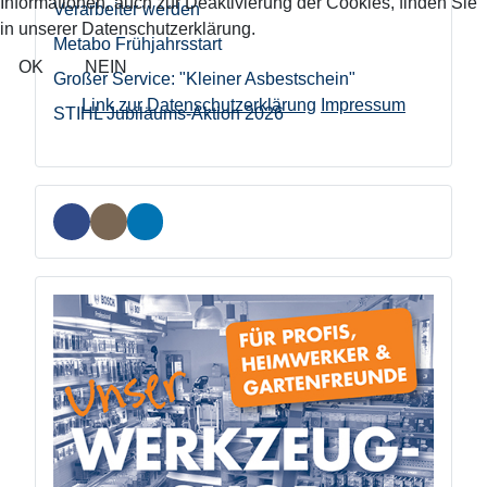
Informationen, auch zur Deaktivierung der Cookies, finden Sie
Verarbeiter werden
in unserer Datenschutzerklärung.
Metabo Frühjahrsstart
OK
NEIN
Großer Service: "Kleiner Asbestschein"
Link zur Datenschutzerklärung
Impressum
STIHL Jubiläums-Aktion 2026