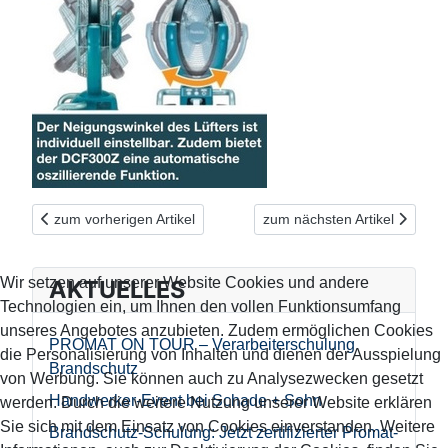
Vorheriger Beitrag: Makita LED-Baustrahler – damit steht man n
Nächster Beitrag: Leicht, kom
zum vorherigen Artikel
zum nächsten Artikel
Wir setzen auf unserer Website Cookies und andere
AKTUELLES
Technologien ein, um Ihnen den vollen Funktionsumfang
unseres Angebotes anzubieten. Zudem ermöglichen Cookies
PROMAT ON TOUR – Verarbeiterschulung
die Personalisierung von Inhalten und dienen der Ausspielung
Brandschutz
von Werbung. Sie können auch zu Analysezwecken gesetzt
Handwerker-Event bei Schade + Sohn
werden. Durch die weitere Nutzung unserer Website erklären
Sie sich mit dem Einsatz von Cookies einverstanden. Weitere
Brandschutz-Schulung: Jetzt zertifizierter Promat-