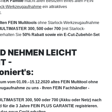
TER Familie
macht allen Besitzern eines alten FEIN
lock-Werkzeugaufnahme
ein attraktives
.
lten FEIN Multitools
ohne Starlock-Werkzeugaufnahme
ULTIMASTER 300, 500 oder 700
(mit Starlock-
erhalten Sie
50% Rabatt sowie ein E-Cut-Zubehör-Set
D NEHMEN LEICHT
T -
oniert's:
aum vom 01.09.–15.12.2020 altes FEIN Multitool ohne
eugaufnahme zu uns - Ihren FEIN Fachhändler -
LTIMASTER 300, 500 oder 700 (Akku oder Netz) nach
 für die 3 Jahre FEIN PLUS GARANTIE registrieren.
 das neue Gerät erhalten.