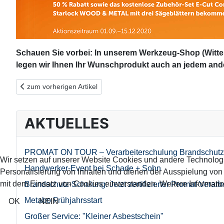
Schauen Sie vorbei: In unserem Werkzeug-Shop (Wittens
legen wir Ihnen Ihr Wunschprodukt auch an jedem and
Vorheriger Beitrag: FEIN Aktionen & Neuheiten (2. Quartal 2021)
zum vorherigen Artikel
AKTUELLES
PROMAT ON TOUR – Verarbeiterschulung Brandschutz
Wir setzen auf unserer Website Cookies und andere Technolog
Handwerker-Event bei Schade + Sohn
Personalisierung von Inhalten und dienen der Ausspielung vo
mit dem Einsatz von Cookies einverstanden. Weitere Informatio
Brandschutz-Schulung: Jetzt zertifizierter Promat-Verarb
Metabo Frühjahrsstart
OK
NEIN
Großer Service: "Kleiner Asbestschein"