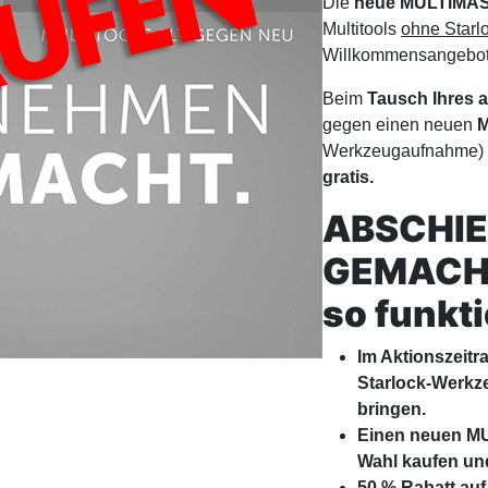
Die
neue MULTIMAS
Multitools
ohne Star
Willkommensangebot
Beim
Tausch Ihres a
gegen einen neuen
M
Werkzeugaufnahme) 
gratis.
ABSCHIE
GEMACH
so funkti
Im Aktionszeitr
Starlock-Werkz
bringen.
Einen neuen MU
Wahl kaufen und
50 % Rabatt auf