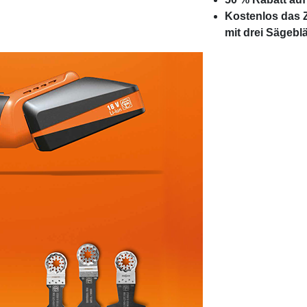
Kostenlos das
mit drei Sägeb