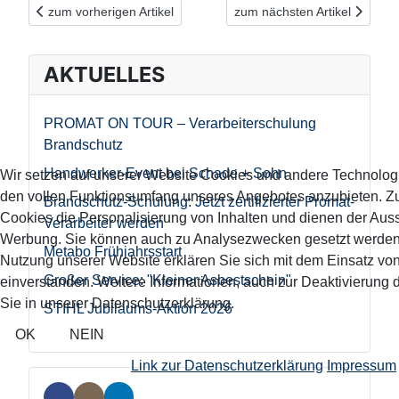
Vorheriger Beitrag: Löcher sägen und versenken in einem Arbei
Nächster Beitrag: Wir sind Bo
zum vorherigen Artikel
zum nächsten Artikel
AKTUELLES
PROMAT ON TOUR – Verarbeiterschulung
Brandschutz
Handwerker-Event bei Schade + Sohn
Wir setzen auf unserer Website Cookies und andere Technolog
den vollen Funktionsumfang unseres Angebotes anzubieten. 
Brandschutz-Schulung: Jetzt zertifizierter Promat-
Cookies die Personalisierung von Inhalten und dienen der Aus
Verarbeiter werden
Werbung. Sie können auch zu Analysezwecken gesetzt werden.
Metabo Frühjahrsstart
Nutzung unserer Website erklären Sie sich mit dem Einsatz vo
Großer Service: "Kleiner Asbestschein"
einverstanden. Weitere Informationen, auch zur Deaktivierung 
Sie in unserer Datenschutzerklärung.
STIHL Jubiläums-Aktion 2026
OK
NEIN
Link zur Datenschutzerklärung
Impressum