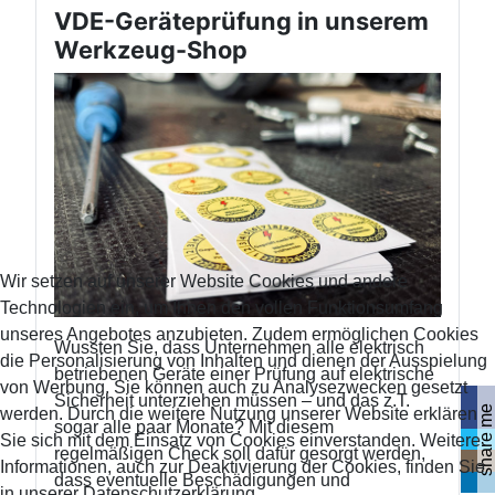
VDE-Geräteprüfung in unserem
Werkzeug-Shop
Wir setzen auf unserer Website Cookies und andere
Technologien ein, um Ihnen den vollen Funktionsumfang
unseres Angebotes anzubieten. Zudem ermöglichen Cookies
Wussten Sie, dass Unternehmen alle elektrisch
die Personalisierung von Inhalten und dienen der Ausspielung
betriebenen Geräte einer Prüfung auf elektrische
von Werbung. Sie können auch zu Analysezwecken gesetzt
Sicherheit unterziehen müssen – und das z.T.
share me
werden. Durch die weitere Nutzung unserer Website erklären
sogar alle paar Monate? Mit diesem
Sie sich mit dem Einsatz von Cookies einverstanden. Weitere
regelmäßigen Check soll dafür gesorgt werden,
Informationen, auch zur Deaktivierung der Cookies, finden Sie
dass eventuelle Beschädigungen und
in unserer Datenschutzerklärung.