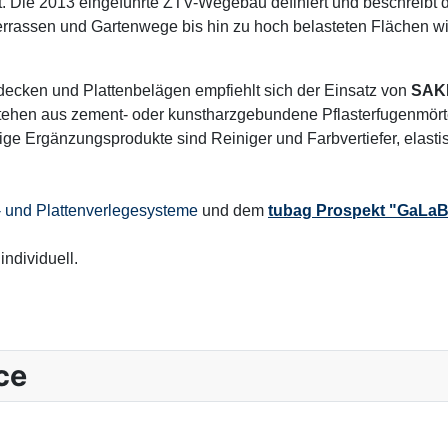
lt. Die 2013 eingeführte ZTV-Wegebau definiert und beschreib
errassen und Gartenwege bis hin zu hoch belasteten Flächen w
decken und Plattenbelägen empfiehlt sich der Einsatz von
SAKR
ehen aus zement- oder kunstharzgebundene Pflasterfugenmörtel,
htige Ergänzungsprodukte sind Reiniger und Farbvertiefer, el
und Platten­verlege­systeme
und dem
tubag Prospekt "GaLa
ndividuell.
vdw 840 plus
ce