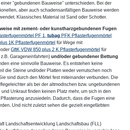
einer "gebundenen Bauweise" unterschieden. Bei der
ionellen, aber auch schadensanfälligen Bauweise werden
wendet. Klassisches Material ist Sand oder Schotter.
eise mit zement- oder kunstharzgebundenen Fugen
asterfugenmörtel PF 1,
tubag
PFK Pflasterfugenmörtel
us 1K Pflasterfugenmörtel
für Wege mit
 oder
GftK VDW 850 plus 2 K Pflasterfugenmörtel
für
 z.B. Garageneinfahrten)
und/oder gebundener Bettung
nden eine sinnvolle Bauweise. Es entstehen keine
eil die Steine und/oder Platten weder verrutschen noch
ie sind durch den Mörtel fest miteinander verbunden. Die
pflegeleichter als bei der altmodischen bzw. ungebundenen
 und Unkraut finden keinen Platz mehr, um sich in den
Pflasterung anzusiedeln. Dadurch, dass die Fugen eine
en. Und nicht zuletzt sehen die gezielt eingefärbten
haft Landschaftsentwicklung Landschaftsbau (FLL)