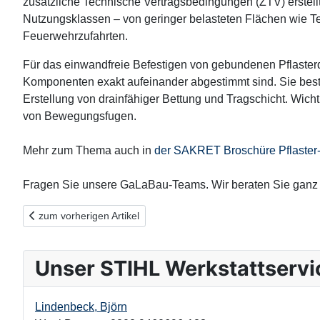
zusätzliche Technische Vertragsbedingungen (ZTV) erstel
Nutzungsklassen – von geringer belasteten Flächen wie T
Feuerwehrzufahrten.
Für das einwandfreie Befestigen von gebundenen Pflaster
Komponenten exakt aufeinander abgestimmt sind. Sie best
Erstellung von drainfähiger Bettung und Tragschicht. Wic
von Bewegungsfugen.
Mehr zum Thema auch in
der SAKRET Broschüre Pflaster- 
Fragen Sie unsere GaLaBau-Teams. Wir beraten Sie ganz i
Vorheriger Beitrag: Sofort einsatzbereit – Pflaster verfugen mit 
zum vorherigen Artikel
Unser STIHL Werkstattservi
Lindenbeck, Björn