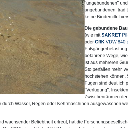
"ungebundenen" und 
ungebundenen, tradit
keine Bindemittel ver
Die
gebundene Bauw
(wie mit
SAKRET
Pfl
oder
GftK
VDW 840 pl
Fußgängerbelastung
befahrene Wege, wie
ist aus mehreren Grü
Stolperfallen mehr, w
hochstehen können. S
Fugen sind deutlich 
"Verfugung". Insekten
Zwischenräumen der 
ehr durch Wasser, Regen oder Kehrmaschinen ausgewaschen werd
d wachsender Beliebtheit erfreut, hat die Forschungsgesellsc