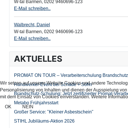
W-tal Barmen
,
0202 9460696-123
E-Mail schreiben..
Walbrecht, Daniel
W-tal Barmen
,
0202 9460696-123
E-Mail schreiben..
AKTUELLES
PROMAT ON TOUR – Verarbeiterschulung Brandschutz
Wir setzen auf unserer Website Cookies und andere Technolog
Handwerker-Event bei Schade + Sohn
Personalisierung von Inhalten und dienen der Ausspielung vo
Brandschutz-Schulung: Jetzt zertifizierter Promat-Verarb
mit dem Einsatz von Cookies einverstanden. Weitere Informatio
Metabo Frühjahrsstart
OK
NEIN
Großer Service: "Kleiner Asbestschein"
STIHL Jubiläums-Aktion 2026