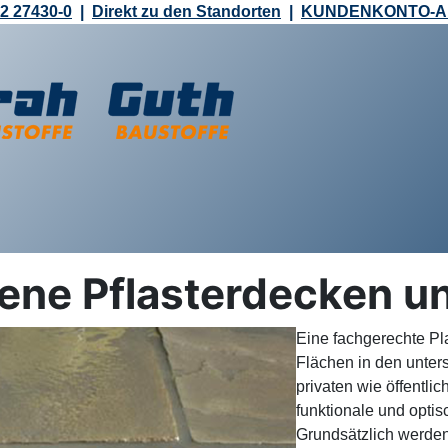
2 27430-0
|
Direkt zu den Standorten
|
KUNDENKONTO-
ene Pflasterdecken un
Eine fachgerechte P
Flächen in den unter
privaten wie öffentli
funktionale und opti
Grundsätzlich werd