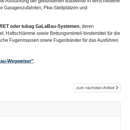
t die Ausführung der gebundenen Bauweise in verschiedene
ie Garagenzufahrten, Pkw-Stellplätzen und
ET oder tubag GaLaBau-Systemen
, deren
 Haftschlämme sowie Bettungs­mörtel/-bindemittel für die
astische Fugenmassen sowie Fugenbänder für das Ausführen
Bau-Wegweiser"
.
Nächster Beitrag: Urbane Ele
zum nächsten Artikel