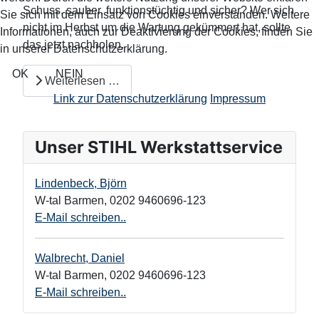
Schuss, sauber, funktionstüchtig und sicher? Wer sich
Sie sich mit dem Einsatz von Cookies einverstanden. Weitere
nicht im Herbst um die Wartung gekümmert hat, sollte
Informationen, auch zur Deaktivierung der Cookies, finden Sie
das jetzt nachholen.
in unserer Datenschutzerklärung.
OK
NEIN
Weiterlesen …
Link zur Datenschutzerklärung
Impressum
Unser STIHL Werkstattservice
Lindenbeck, Björn
W-tal Barmen
,
0202 9460696-123
E-Mail schreiben..
Walbrecht, Daniel
W-tal Barmen
,
0202 9460696-123
E-Mail schreiben..