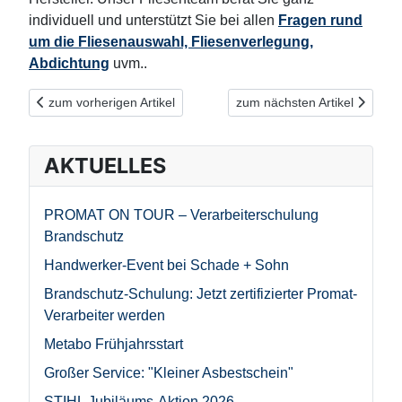
individuell und unterstützt Sie bei allen
Fragen rund
um die Fliesenauswahl, Fliesenverlegung,
Abdichtung
uvm..
Vorheriger Beitrag: Auf Dauer elastisch: Bewegungsfugen mit Sil
Nächster Beitrag: alferpro® 
zum vorherigen Artikel
zum nächsten Artikel
AKTUELLES
PROMAT ON TOUR – Verarbeiterschulung
Brandschutz
Handwerker-Event bei Schade + Sohn
Brandschutz-Schulung: Jetzt zertifizierter Promat-
Verarbeiter werden
Metabo Frühjahrsstart
Großer Service: "Kleiner Asbestschein"
STIHL Jubiläums-Aktion 2026