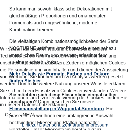
So kann man sowohl klassische Dekorationen mit
gleichmäßigen Proportionen und ornamentalen
Formen als auch ungewöhnliche, moderne
Kombination kreieren.
Die vielfältigen Kombinationsmöglichkeiten der Serie
NOCTURNE
eröffnen Ihrer Phantasie einen nahezu
Wir setzen auf unserer Website Cookies und andere
unendlichen Raum, und machen jedes Interieur
Technologien ein, um Ihnen den vollen Funktionsumfang
zu einem echteh Unikat.
unseres Angebotes anzubieten. Zudem ermöglichen Cookies
die Personalisierung von Inhalten und dienen der Ausspielung
Mehr Details wie Formate, Farben und Dekore
von Werbung. Sie können auch zu Analysezwecken gesetzt
finden Sie hier.
werden. Durch die weitere Nutzung unserer Website erklären
Sie sich mit dem Einsatz von Cookies einverstanden. Weitere
Sie möchten sich diese Fliesenlinie einmal selber
Informationen, auch zur Deaktivierung der Cookies, finden Sie
anschauen?
Dann besuchen Sie unsere
in unserer Datenschutzerklärung.
Fliesenausstellung in Wuppertal-Sonnborn
. Hier
OK
NEIN
präsentieren wir Ihnen eine umfangreiche Auswahl
hochwertiger Fliesen und Platten namhafter
Link zur Datenschutzerklärung
Impressum
Hersteller. Unser Fliesenteam berät Sie ganz