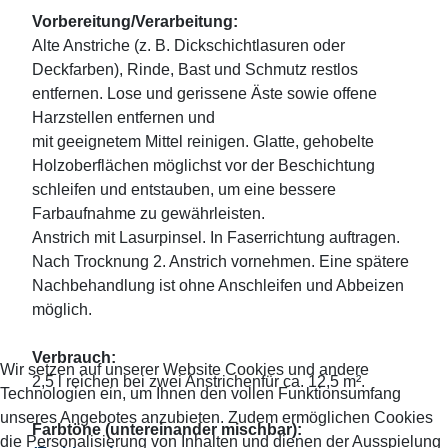
Vorbereitung/Verarbeitung:
Alte Anstriche (z. B. Dickschichtlasuren oder
Deckfarben), Rinde, Bast und Schmutz restlos
entfernen. Lose und gerissene Äste sowie offene
Harzstellen entfernen und
mit geeignetem Mittel reinigen. Glatte, gehobelte
Holzoberflächen möglichst vor der Beschichtung
schleifen und entstauben, um eine bessere
Farbaufnahme zu gewährleisten.
Anstrich mit Lasurpinsel. In Faserrichtung auftragen.
Nach Trocknung 2. Anstrich vornehmen. Eine spätere
Nachbehandlung ist ohne Anschleifen und Abbeizen
möglich.
Verbrauch:
Wir setzen auf unserer Website Cookies und andere
2,5 l reichen bei zwei Anstrichenfür ca. 12,5 m².
Technologien ein, um Ihnen den vollen Funktionsumfang
unseres Angebotes anzubieten. Zudem ermöglichen Cookies
Farbtöne (untereinander mischbar):
die Personalisierung von Inhalten und dienen der Ausspielung