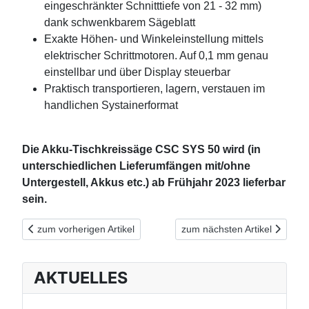
eingeschränkter Schnitttiefe von 21 - 32 mm)
dank schwenkbarem Sägeblatt
Exakte Höhen- und Winkeleinstellung mittels
elektrischer Schrittmotoren. Auf 0,1 mm genau
einstellbar und über Display steuerbar
Praktisch transportieren, lagern, verstauen im
handlichen Systainerformat
Die Akku-Tischkreissäge CSC SYS 50 wird (in
unterschiedlichen Lieferumfängen mit/ohne
Untergestell, Akkus etc.) ab Frühjahr 2023 lieferbar
sein.
Vorheriger Beitrag: NEUHEIT: Festool Akku-Säbelsäge RSC 18 
Nächster Beitrag: Ausrissfre
zum vorherigen Artikel
zum nächsten Artikel
AKTUELLES