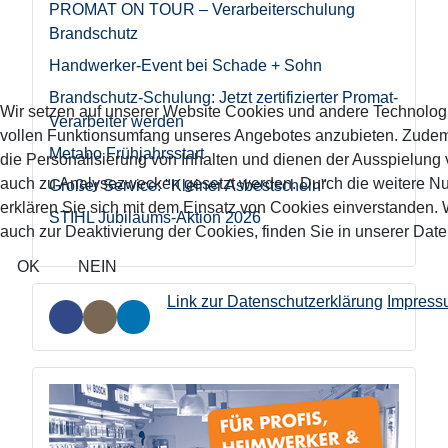
PROMAT ON TOUR – Verarbeiterschulung
Brandschutz
Handwerker-Event bei Schade + Sohn
Brandschutz-Schulung: Jetzt zertifizierter Promat-
Wir setzen auf unserer Website Cookies und andere Technolog
Verarbeiter werden
vollen Funktionsumfang unseres Angebotes anzubieten. Zude
Metabo Frühjahrsstart
die Personalisierung von Inhalten und dienen der Ausspielun
auch zu Analysezwecken gesetzt werden. Durch die weitere N
Großer Service: "Kleiner Asbestschein"
erklären Sie sich mit dem Einsatz von Cookies einverstanden. 
STIHL Jubiläums-Aktion 2026
auch zur Deaktivierung der Cookies, finden Sie in unserer Dat
OK
NEIN
Link zur Datenschutzerklärung
Impress