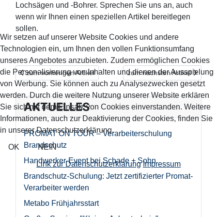
Lochsägen und -Bohrer. Sprechen Sie uns an, auch
wenn wir Ihnen einen speziellen Artikel bereitlegen
sollen.
Wir setzen auf unserer Website Cookies und andere
Technologien ein, um Ihnen den vollen Funktionsumfang
unseres Angebotes anzubieten. Zudem ermöglichen Cookies
die Personalisierung von Inhalten und dienen der Ausspielung
Vorheriger Beitrag: Thermodetektor GIS 1000 C von Bosch – so m
Nächster Beitrag: Schnelle 
zum vorherigen Artikel
zum nächsten Artikel
von Werbung. Sie können auch zu Analysezwecken gesetzt
werden. Durch die weitere Nutzung unserer Website erklären
AKTUELLES
Sie sich mit dem Einsatz von Cookies einverstanden. Weitere
Informationen, auch zur Deaktivierung der Cookies, finden Sie
in unserer Datenschutzerklärung.
PROMAT ON TOUR – Verarbeiterschulung
Brandschutz
OK
NEIN
Handwerker-Event bei Schade + Sohn
Link zur Datenschutzerklärung
Impressum
Brandschutz-Schulung: Jetzt zertifizierter Promat-
Verarbeiter werden
Metabo Frühjahrsstart