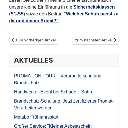
Lesen Sie zu dem Thema Sicherheitsschuhe auch
unsere kleine Einführung in die
Sicherheitsklassen
(S1-S5)
sowie den Beitrag
"Welcher Schuh passt zu
dir und deiner Arbeit?"
.
Vorheriger Beitrag: Warm und sicher: ELTEN DESPERADO ESD
Nächster Beitrag: Warm durch
zum vorherigen Artikel
zum nächsten Artikel
AKTUELLES
PROMAT ON TOUR – Verarbeiterschulung
Brandschutz
Handwerker-Event bei Schade + Sohn
Brandschutz-Schulung: Jetzt zertifizierter Promat-
Verarbeiter werden
Metabo Frühjahrsstart
Großer Service: "Kleiner Asbestschein"