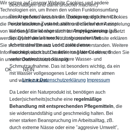
Wir setzen auf unserer Website Cookies und andere
beschädigen und damit unsicher machen.)
Technologien ein, um Ihnen den vollen Funktionsumfang
Direkt im Anschluss an die Reinigung, also im noch
unseres Angebotes anzubieten. Zudem ermöglichen Cookies
leicht feuchten Zustand, sollten die Schuhe mit einer
die Personalisierung von Inhalten und dienen der Ausspielung
auf das Material abgestimmten
Imprägnierung
(z.B.
von Werbung. Sie können auch zu Analysezwecken gesetzt
Spray) behandelt werden. Insbesondere bei
werden. Durch die weitere Nutzung unserer Website erklären
Arbeitsschuhen aus Leder zieht dieser
Sie sich mit dem Einsatz von Cookies einverstanden. Weitere
Feuchtigkeitsschutz so tiefer ins Material ein und
Informationen, auch zur Deaktivierung der Cookies, finden Sie
verhindert/reduziert die spätere Wasser- und
in unserer Datenschutzerklärung.
Schmutzaufnahme. Das ist besonders wichtig, da ein
OK
NEIN
mit Wasser vollgesogenes Leder nicht mehr atmen
Link zur Datenschutzerklärung
Impressum
und wärmen kann.
Da Leder ein Naturprodukt ist, benötigen auch
Leder(sicherheits)schuhe eine
regelmäßige
Behandlung mit entsprechenden Pflegemitteln
, die
sie widerstandsfähig und geschmeidig halten. Bei
einer starken Beanspruchung im Arbeitsalltag, zB.
durch extreme Nässe oder eine "aggresive Umwelt",