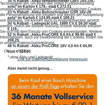
34 % Rabatt - Akku-Winkelschleifer GWS 18V-10C
Technologien ein, um Ihnen den vollen Funktionsumfang
solo* im Karton € 179,- statt € 272,51
unseres Angebotes anzubieten. Zudem ermöglichen Cookies
33 % Rabatt - Akku-Bohrschrauber GSR 18V-28
die Personalisierung von Inhalten und dienen der Ausspielung
solo* im Karton € 124,95 statt € 189,21
von Werbung. Sie können auch zu Analysezwecken gesetzt
50 % Rabatt - Ladegerät GAL 1880 CV € 59,50 statt
werden. Durch die weitere Nutzung unserer Website erklären
€ 119,-
Sie sich mit dem Einsatz von Cookies einverstanden. Weitere
52 % Rabatt - Akku ProCORE 8,0 Ah € 99,90 statt €
Informationen, auch zur Deaktivierung der Cookies, finden Sie
208,25
in unserer Datenschutzerklärung.
48 % Rabatt - Akku ProCORE 18V 4,0 Ah € 64,90
OK
NEIN
statt € 124,95
* ohne Akku und Ladegerät
Link zur Datenschutzerklärung
Impressum
Aber damit nicht genug...