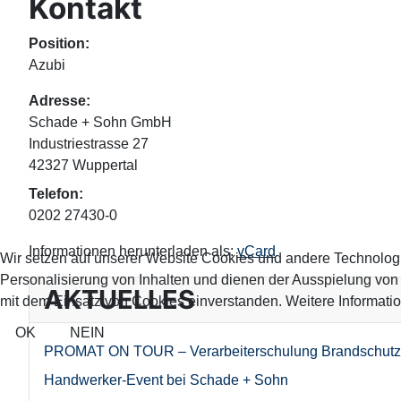
Kontakt
Position:
Azubi
Adresse:
Schade + Sohn GmbH
Industriestrasse 27
42327 Wuppertal
Telefon:
0202 27430-0
Informationen herunterladen als:
vCard
Wir setzen auf unserer Website Cookies und andere Technolog
Personalisierung von Inhalten und dienen der Ausspielung vo
AKTUELLES
mit dem Einsatz von Cookies einverstanden. Weitere Informatio
OK
NEIN
PROMAT ON TOUR – Verarbeiterschulung Brandschutz
Handwerker-Event bei Schade + Sohn