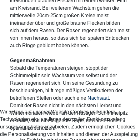
kreisrunden braunen Flecken mit einem weißen Film
am Kreisrand. Bei weiterem Wachstum gehen die
mittlerweile 20cm-25cm großen Kreise meist
ineinander über und große braune Flecken bilden
sich auf dem Rasen. Der Rasen regeneriert sich meist
von Innen heraus, so dass sich bei spätem Entdecken
auch Ringe gebildet haben können.
Gegenmaßnahmen
Sobald die Temperaturen steigen, stoppt der
Schimmelpilz sein Wachstum von selbst und der
Rasen regeneriert sich. Um seine Gesundung zu
beschleunigen, hilft regelmäßiges Vertikutieren der
betroffenen Stellen oder auch eine
Nachsaat
.
Damit der Rasen nicht in den nächsten Herbst und
Wir setzen auf unserer Website Cookies und andere
Wintermonaten wieder an dem lästigen Schimmelpilz
Technologien ein, um Ihnen den vollen Funktionsumfang
erkrankt, sind hier folgende Tipps, um Ihren Rasen
unseres Angebotes anzubieten. Zudem ermöglichen Cookies
optimal zu schützen.
die Personalisierung von Inhalten und dienen der Ausspielung