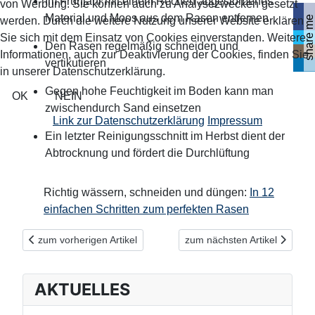
Im Frühjahr mit einem Rechen abgestorbenes
von Werbung. Sie können auch zu Analysezwecken gesetzt
Material und Moos aus dem Rasen entfernen
share me
werden. Durch die weitere Nutzung unserer Website erklären
Sie sich mit dem Einsatz von Cookies einverstanden. Weitere
Den Rasen regelmäßig schneiden und
Informationen, auch zur Deaktivierung der Cookies, finden Sie
vertikutieren
in unserer Datenschutzerklärung.
Gegen hohe Feuchtigkeit im Boden kann man
OK
NEIN
zwischendurch Sand einsetzen
Link zur Datenschutzerklärung
Impressum
Ein letzter Reinigungsschnitt im Herbst dient der
Abtrocknung und fördert die Durchlüftung
Richtig wässern, schneiden und düngen:
In 12
einfachen Schritten zum perfekten Rasen
Vorheriger Beitrag: Rasenpflege - Teil 2: Richtig Mähen
Nächster Beitrag: Rasenpfleg
zum vorherigen Artikel
zum nächsten Artikel
AKTUELLES