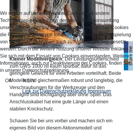
Wir setzen auf unserer Website Cookies und andere
Technologien ein, um Ihnen den vollen Funktionsumfang
unseres Angebotes anzubieten. Zudem ermöglichen Cookies
die Personalisierung von Inhalten und dienen der Ausspielung
von Werbung. Sie können auch zu Analysezwecken gesetzt
share me
werden. Durch die weitere Nutzung unserer Website erklären
Sie sich mit dem Einsatz von Cookies einverstanden. Weitere
Kleiner Modellvergleich
: Der Leistungsunterschied
Informationen, auch zur Deaktivierung der Cookies, finden Sie
zum GWS 1000 ist kaum spürbar, dafür ist das
in unserer Datenschutzerklärung.
geringere Gewicht für viele Arbeiten vorteilhaft. Beide
Modelle sind gleichermaßen robust und langlebig, die
OK
NEIN
Verschraubungen für die Werkzeuge und den
Link zur Datenschutzerklärung
Impressum
Handgriff sind leichtgängig aber ohne Spiel. Das
Anschlusskabel hat eine gute Länge und einen
stabilen Knickschutz.
Schauen Sie bei uns vorbei und machen sich ein
eigenes Bild von diesem Aktionsmodell und