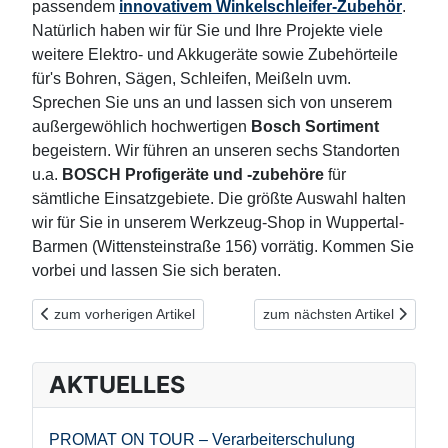
passendem
innovativem Winkelschleifer-Zubehör
.
Natürlich haben wir für Sie und Ihre Projekte viele
weitere Elektro- und Akkugeräte sowie Zubehörteile
für's Bohren, Sägen, Schleifen, Meißeln uvm.
Sprechen Sie uns an und lassen sich von unserem
außergewöhlich hochwertigen
Bosch Sortiment
begeistern. Wir führen an unseren sechs Standorten
u.a.
BOSCH Profigeräte und -zubehöre
für
sämtliche Einsatzgebiete. Die größte Auswahl halten
wir für Sie in unserem Werkzeug-Shop in Wuppertal-
Barmen (Wittensteinstraße 156) vorrätig. Kommen Sie
vorbei und lassen Sie sich beraten.
Vorheriger Beitrag: BOSCH Zubehör-Innovationen für Winkelschl
Nächster Beitrag: AKTION: Der
zum vorherigen Artikel
zum nächsten Artikel
AKTUELLES
PROMAT ON TOUR – Verarbeiterschulung