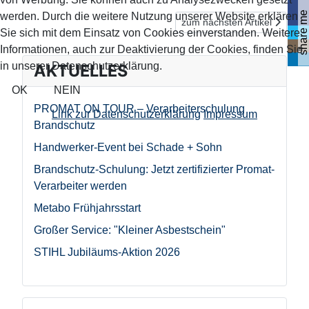
share me
werden. Durch die weitere Nutzung unserer Website erklären
Nächster Beitrag: Geändert
zum nächsten Artikel
Sie sich mit dem Einsatz von Cookies einverstanden. Weitere
Informationen, auch zur Deaktivierung der Cookies, finden Sie
in unserer Datenschutzerklärung.
AKTUELLES
OK
NEIN
PROMAT ON TOUR – Verarbeiterschulung
Link zur Datenschutzerklärung
Impressum
Brandschutz
Handwerker-Event bei Schade + Sohn
Brandschutz-Schulung: Jetzt zertifizierter Promat-
Verarbeiter werden
Metabo Frühjahrsstart
Großer Service: "Kleiner Asbestschein"
STIHL Jubiläums-Aktion 2026