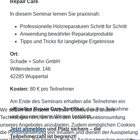
Repair Care
.
In diesem Seminar lernen Sie praxisnah:
Professionelle Holzreparaturen Schritt für Schritt
Anwendung bewährter Reparaturprodukte
Tipps und Tricks für langlebige Ergebnisse
Ort:
Schade + Sohn GmbH
Wittensteinstr. 146
42285 Wuppertal
Kosten:
80 € pro Teilnehmer
Am Ende des Seminars erhalten alle Teilnehmer ein
offizielles Repair Care-Zertifikat
, das Ihre Teilnahme
Wir setzen auf unserer Website Cookies und andere
und das erworbene Wissen bestätigt.
Technologien ein, um Ihnen den vollen Funktionsumfang
unseres Angebotes anzubieten. Zudem ermöglichen Cookies
Jetzt anmelden
und Platz sichern – die
die Personalisierung von Inhalten und dienen der Ausspielung
Teilnehmerzahl ist begrenzt!
von Werbung. Sie können auch zu Analysezwecken gesetzt