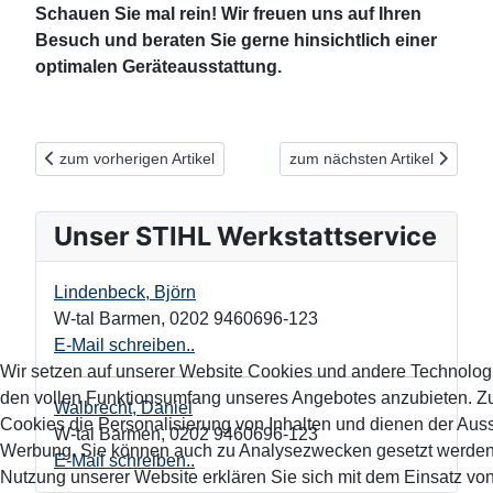
Schauen Sie mal rein! Wir freuen uns auf Ihren
Besuch und beraten Sie gerne hinsichtlich einer
optimalen Geräteausstattung.
Vorheriger Beitrag: Für mehr Reichweite mit Ihrem Akku-Gehölz
Nächster Beitrag: STIHL Hoc
zum vorherigen Artikel
zum nächsten Artikel
Unser STIHL Werkstattservice
Lindenbeck, Björn
W-tal Barmen
,
0202 9460696-123
E-Mail schreiben..
Wir setzen auf unserer Website Cookies und andere Technolog
den vollen Funktionsumfang unseres Angebotes anzubieten. 
Walbrecht, Daniel
Cookies die Personalisierung von Inhalten und dienen der Aus
W-tal Barmen
,
0202 9460696-123
Werbung. Sie können auch zu Analysezwecken gesetzt werden.
E-Mail schreiben..
Nutzung unserer Website erklären Sie sich mit dem Einsatz vo