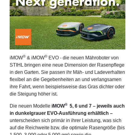
®
®
iMOW
& iMOW
EVO - die neuen Mähroboter von
STIHL bringen eine neue Dimension der Rasenpﬂege
in den Garten. Sie passen ihr Mäh- und Ladeverhalten
flexibel an die Gegebenheiten an und verlangsamen
ihre Fahrt, wenn beispielsweise das Gras dichter oder
die Steigung höher ist.
®
Die neuen Modelle
iMOW
5, 6 und 7 – jeweils auch
in dunkelgrauer EVO-Ausführung erhältlich
–
unterscheiden sich primär in ihrer Leistung, was sich
auf die Reichweite bzw. die optimale Rasengröße (bis
1.500, 3.000 oder 5.000 qm) sowie die