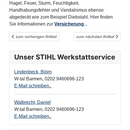
Hagel, Feuer, Sturm, Feuchtigkeit,
Handhabungsfehler und Vandalismus ebenso
abgedeckt wie zum Beispiel Diebstahl. Hier finden
Sie Informationen zur
Versicherung
...
Vorheriger Beitrag: Mit STIHL zu deinem individuellen Traumgar
Nächster Beitrag: STIHL Akk
zum vorherigen Artikel
zum nächsten Artikel
Unser STIHL Werkstattservice
Lindenbeck, Björn
W-tal Barmen
,
0202 9460696-123
E-Mail schreiben..
Walbrecht, Daniel
W-tal Barmen
,
0202 9460696-123
E-Mail schreiben..