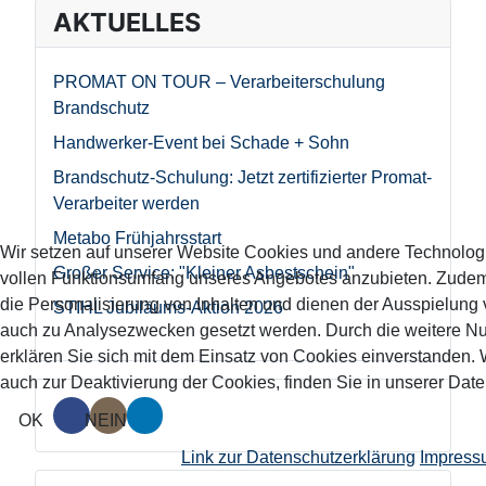
AKTUELLES
PROMAT ON TOUR – Verarbeiterschulung
Brandschutz
Handwerker-Event bei Schade + Sohn
Brandschutz-Schulung: Jetzt zertifizierter Promat-
Verarbeiter werden
Metabo Frühjahrsstart
Wir setzen auf unserer Website Cookies und andere Technolog
Großer Service: "Kleiner Asbestschein"
vollen Funktionsumfang unseres Angebotes anzubieten. Zude
die Personalisierung von Inhalten und dienen der Ausspielun
STIHL Jubiläums-Aktion 2026
auch zu Analysezwecken gesetzt werden. Durch die weitere N
erklären Sie sich mit dem Einsatz von Cookies einverstanden. 
auch zur Deaktivierung der Cookies, finden Sie in unserer Dat
OK
NEIN
Link zur Datenschutzerklärung
Impress