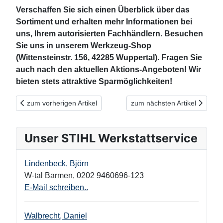
Verschaffen Sie sich einen Überblick über das
Sortiment und erhalten mehr
Informationen bei
uns, Ihrem autorisierten Fachhändlern. Besuchen
Sie uns in unserem Werkzeug-Shop
(Wittensteinstr. 156, 42285 Wuppertal).
Fragen Sie
auch nach den aktuellen Aktions-Angeboten! Wir
bieten stets attraktive Sparmöglichkeiten!
Vorheriger Beitrag: NEUHEIT 2020: Akku-Blasgerät BGA 57
Nächster Beitrag: Unikate aus
zum vorherigen Artikel
zum nächsten Artikel
Unser STIHL Werkstattservice
Lindenbeck, Björn
W-tal Barmen
,
0202 9460696-123
E-Mail schreiben..
Walbrecht, Daniel