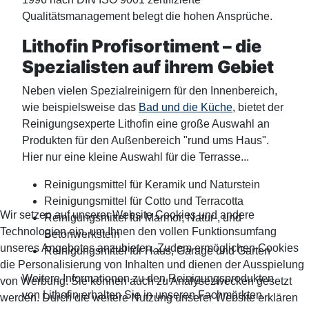
Qualitätsmanagement belegt die hohen Ansprüche.
Lithofin Profisortiment – die
Spezialisten auf ihrem Gebiet
Neben vielen Spezialreinigern für den Innenbereich,
wie beispielsweise das
Bad und die Küche
, bietet der
Reinigungsexperte Lithofin eine große Auswahl an
Produkten für den Außenbereich "rund ums Haus".
Hier nur eine kleine Auswahl für die Terrasse...
Reinigungsmittel für Keramik und Naturstein
Reinigungsmittel für Cotto und Terracotta
Wir setzen auf unserer Website Cookies und andere
Reinigungsmittel für Marmor, Natur-, und
Technologien ein, um Ihnen den vollen Funktionsumfang
Betonwerkstein
unseres Angebotes anzubieten. Zudem ermöglichen Cookies
Reinigungsmittel für Haus, Garage und Garten
die Personalisierung von Inhalten und dienen der Ausspielung
Weitere Informationen zu den Reinigungsprodukten
von Werbung. Sie können auch zu Analysezwecken gesetzt
von Lithofin erhalten Sie in unseren Fachmärkten.
werden. Durch die weitere Nutzung unserer Website erklären