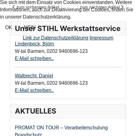
Sie sich mit dem Einsatz von Cookies einverstanden. Weitere
Vorheriger Beitrag: Innovativer Langzeitschutz für Terrassen &
Nächster Beitrag: Was tun be
zum vorherigen Artikel
zum nächsten Artikel
Informationen, auch zur Deaktivierung der Cookies, finden Sie
in unserer Datenschutzerklärung.
Unser STIHL Werkstattservice
OK
NEIN
Link zur Datenschutzerklärung
Impressum
Lindenbeck, Björn
W-tal Barmen
,
0202 9460696-123
E-Mail schreiben..
Walbrecht, Daniel
W-tal Barmen
,
0202 9460696-123
E-Mail schreiben..
AKTUELLES
PROMAT ON TOUR – Verarbeiterschulung
Brandschutz