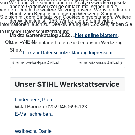
von Werbung. Sie können auch zu Analysezwecken gesetzt
andere Gartenwerkzeuge einfach mal selber in die
werden. Durch die weitere Nutzung unserer Website erklären
Hand, zum Beispiel in unserem Werkzeug-Shop in
Sie sich mit dem Einsatz von Cookies einverstanden. Weitere
der Wittensteinstr. 156. Wir beraten Sie individuell.
Informationen, auch zur Deaktivierung der Cookies, finden Sie
in unserer Datenschutzerklärung.
Makita Gartenkatalog 2022 ...
hier online blättern
.
OK
NEIN
Das Printexemplar erhalten Sie bei uns im Werkzeug-
Shop.
Link zur Datenschutzerklärung
Impressum
Vorheriger Beitrag: Akku-Hochdruckreiniger - und das Wasser i
Nächster Beitrag: Ideal für
zum vorherigen Artikel
zum nächsten Artikel
Unser STIHL Werkstattservice
Lindenbeck, Björn
W-tal Barmen
,
0202 9460696-123
E-Mail schreiben..
Walbrecht, Daniel