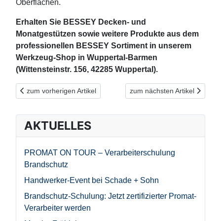
Oberflächen.
Erhalten Sie BESSEY Decken- und
Monatgestützen sowie weitere Produkte aus dem
professionellen BESSEY Sortiment in unserem
Werkzeug-Shop in Wuppertal-Barmen
(Wittensteinstr. 156, 42285 Wuppertal).
Vorheriger Beitrag: Bautrocknung beugt teuren Folgeschäden vo
Nächster Beitrag: PROFI-TIPP
zum vorherigen Artikel
zum nächsten Artikel
AKTUELLES
PROMAT ON TOUR – Verarbeiterschulung
Brandschutz
Handwerker-Event bei Schade + Sohn
Brandschutz-Schulung: Jetzt zertifizierter Promat-
Verarbeiter werden