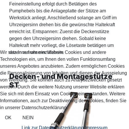
Feineinstellung erfolgt durch Betätigen des
Pumphebels bis die Anlageplatte der Stütze am
Werkstück anliegt. Anschließend solange am Griff im
Uhrzeigersinn drehen bis die gewünschte Haltekraft
erreicht ist. Entspannen: Zuerst die Deckenstütze
gegen den Uhrzeigersinn drehen. Sobald keine
Haltekraft mehr vorliegt, die Lösetaste betätigen um
das Innenrohr einzufahren.
Wir setzen auf unserer Website Cookies und andere
Technologien ein, um Ihnen den vollen Funktionsumfang
unseres Angebotes anzubieten. Zudem ermöglichen Cookies
die Personalisierung von Inhalten und dienen der Ausspielung
Decken‑ und Montagestütze
von Werbung. Sie können auch zu Analysezwecken gesetzt
ST
werden. Durch die weitere Nutzung unserer Website erklären
Sie sich mit dem Einsatz von Cookies einverstanden. Weitere
Informationen, auch zur Deaktivierung der Cookies, finden Sie
in unserer Datenschutzerklärung.
OK
NEIN
Link zur Datenschutzerklärung
Impressum