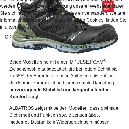
werden. Durch die weitere Nutzung unserer Website erklären
Sie sich mit dem Einsatz von Cookies einverstanden. Weitere
Informationen, auch zur Deaktivierung der Cookies, finden Sie
in unserer Datenschutzerklärung.
OK
NEIN
Link zur Datenschutzerklärung
Impressum
®
Beide Modelle sind mit einer IMPULSE.FOAM
Zwischensohle ausgestattet, die bei jedem Schritt bis
zu 55% der Energie, die beim Auftreten entsteht, an
den Körper zurück gibt und für maximale Dämpfung,
hervorragende Stabilität und langanhaltenden
Komfort
sorgt.
ALBATROS zeigt mit beiden Modellen, dass optimale
Sicherheit und Funktion sowie zeitgemäßes,
modernes Design kein Widerspruch sein müssen.