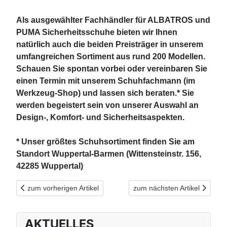
Als ausgewählter Fachhändler für ALBATROS und
PUMA Sicherheitsschuhe bieten wir Ihnen
natürlich auch die beiden Preisträger in unserem
umfangreichen Sortiment aus rund 200 Modellen.
Schauen Sie spontan vorbei oder vereinbaren Sie
einen Termin mit unserem Schuhfachmann (im
Werkzeug-Shop) und lassen sich beraten.* Sie
werden begeistert sein von unserer Auswahl an
Design-, Komfort- und Sicherheitsaspekten.
* Unser größtes Schuhsortiment finden Sie am
Standort Wuppertal-Barmen (Wittensteinstr. 156,
42285 Wuppertal)
Vorheriger Beitrag: ELTEN nutzt ökologisch hochwertigstes Lede
Nächster Beitrag: Robuster Sc
zum vorherigen Artikel
zum nächsten Artikel
AKTUELLES