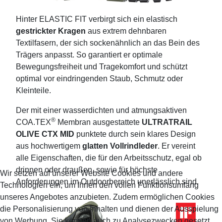
Hinter ELASTIC FIT verbirgt sich ein elastisch
gestrickter Kragen
aus extrem dehnbaren
Textilfasern, der sich sockenähnlich an das Bein des
Trägers anpasst. So garantiert er optimale
Bewegungsfreiheit und Tragekomfort und schützt
optimal vor eindringenden Staub, Schmutz oder
Kleinteile.
Der mit einer wasserdichten und atmungsaktiven
®
COA.TEX
Membran ausgestattete
ULTRATRAIL
OLIVE CTX MID
punktete durch sein klares Design
aus hochwertigem
glatten Vollrindleder
. Er vereint
alle Eigenschaften, die für den Arbeitsschutz, egal ob
drinnen oder draußen, sowie für höchste
Wir setzen auf unserer Website Cookies und andere
Anforderungen im Outdoorbereich unerlässlich sind.
Technologien ein, um Ihnen den vollen Funktionsumfang
unseres Angebotes anzubieten. Zudem ermöglichen Cookies
die Personalisierung von Inhalten und dienen der Ausspielung
von Werbung. Sie können auch zu Analysezwecken gesetzt