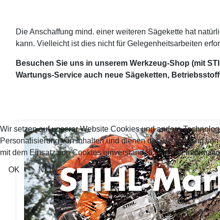
Die Anschaffung mind. einer weiteren Sägekette hat natürl
kann. Vielleicht ist dies nicht für Gelegenheitsarbeiten erfo
Besuchen Sie uns in unserem Werkzeug-Shop (mit STI
Wartungs-Service auch neue Sägeketten, Betriebsstoff
Wir setzen auf unserer Website Cookies und andere Technolog
Personalisierung von Inhalten und dienen der Ausspielung vo
mit dem Einsatz von Cookies einverstanden. Weitere Informatio
OK
NEIN