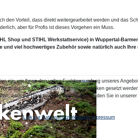
ich den Vorteil, dass direkt weitergearbeitet werden und das S
rderlich, aber für Profis ist dieses Vorgehen ein Muss.
HL Shop und STIHL Werkstattservice) in Wuppertal-Barme
e und viel hochwertiges Zubehör sowie natürlich auch Ihr
ien ein, um Ihnen den vollen Funktionsumfang unseres Angebo
n Werbung. Sie können auch zu Analysezwecken gesetzt werden.
nen, auch zur Deaktivierung der Cookies, finden Sie in unserer
Link zur Datenschutzerklärung
Impressum