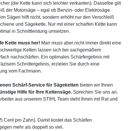
cher (die Kette kann sich leichter verkanten). Dasselbe gilt
eiß der Motorsäge – egal ob Benzin- oder Elektrosäge.
m Sägen hilft nicht, sondern erhöht nur den Verschleiß
hiene und Sägekette. Nur mit einer scharfen Kette kann
ptimal in Schnittleistung umsetzen.
fe Kette muss her!
Man muss aber nicht immer direkt eine
Hochwertige Ketten lassen sich bei sachgemäßem
ach nachschärfen. Ein optimales Schärfergebnis mit
äzisem Schnittergebnis, erzielen Sie durch eine
rfung vom Fachmann.
enen Schärf-Service für Sägeketten
bieten wir Ihnen
nstige Hilfe für Ihre Kettensäge.
Sprechen Sie uns an.
arbeiter aus unserem STIHL Team steht Ihnen mit Rat und
45 Cent pro Zahn). Damit kostet das Schärfen
egen mehr als doppelt so viel.