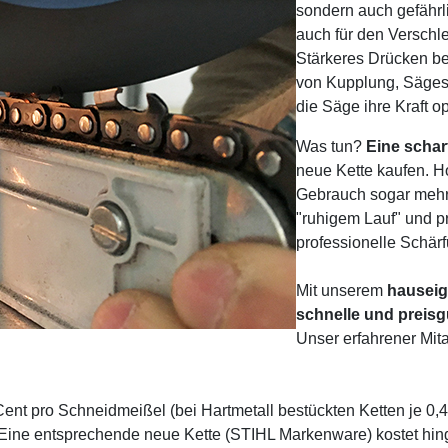
sondern auch gefährli
auch für den Verschl
Stärkeres Drücken bei
von Kupplung, Sägesc
die Säge ihre Kraft o
Was tun?
Eine schar
neue Kette kaufen. 
Gebrauch sogar mehrf
"ruhigem Lauf" und pr
professionelle Schä
Mit unserem
hauseig
schnelle und preisgü
Unser erfahrener Mit
Cent pro Schneidmeißel (bei Hartmetall bestückten Ketten je 0,
. Eine entsprechende neue Kette (STIHL Markenware) kostet hing