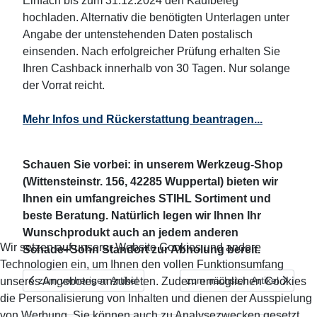
Einfach bis zum 31.12.2024 den Kaufbeleg
hochladen. Alternativ die benötigten Unterlagen unter
Angabe der untenstehenden Daten postalisch
einsenden. Nach erfolgreicher Prüfung erhalten Sie
Ihren Cashback innerhalb von 30 Tagen. Nur solange
der Vorrat reicht.
Mehr Infos und Rückerstattung beantragen...
Schauen Sie vorbei: in unserem Werkzeug-Shop
(Wittensteinstr. 156, 42285 Wuppertal) bieten wir
Ihnen ein umfangreiches STIHL Sortiment und
beste Beratung. Natürlich legen wir Ihnen Ihr
Wunschprodukt auch an jedem anderen
Wir setzen auf unserer Website Cookies und andere
Schade+Sohn Standort zur Abholung bereit.
Technologien ein, um Ihnen den vollen Funktionsumfang
Vorheriger Beitrag: Save the date: Unser Garten-Start 2025 mit
Nächster Beitrag: COMING 
zum vorherigen Artikel
zum nächsten Artikel
unseres Angebotes anzubieten. Zudem ermöglichen Cookies
die Personalisierung von Inhalten und dienen der Ausspielung
von Werbung. Sie können auch zu Analysezwecken gesetzt