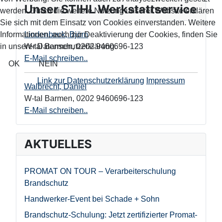
Unser STIHL Werkstattservice
werden. Durch die weitere Nutzung unserer Website erklären
Sie sich mit dem Einsatz von Cookies einverstanden. Weitere
Informationen, auch zur Deaktivierung der Cookies, finden Sie
Lindenbeck, Björn
in unserer Datenschutzerklärung.
W-tal Barmen
,
0202 9460696-123
E-Mail schreiben..
OK
NEIN
Link zur Datenschutzerklärung
Impressum
Walbrecht, Daniel
W-tal Barmen
,
0202 9460696-123
E-Mail schreiben..
AKTUELLES
PROMAT ON TOUR – Verarbeiterschulung
Brandschutz
Handwerker-Event bei Schade + Sohn
Brandschutz-Schulung: Jetzt zertifizierter Promat-