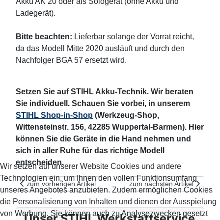
Akku AK 20 oder als Sologerät (ohne Akku und
Ladegerät).
Bitte beachten:
Lieferbar solange der Vorrat reicht,
da das Modell Mitte 2020 ausläuft und durch den
Nachfolger BGA 57 ersetzt wird.
Setzen Sie auf STIHL Akku-Technik. Wir beraten
Sie individuell. Schauen Sie vorbei, in unserem
STIHL Shop-in-Shop
(Werkzeug-Shop,
Wittensteinstr. 156, 42285 Wuppertal-Barmen). Hier
können Sie die Geräte in die Hand nehmen und
sich in aller Ruhe für das richtige Modell
entscheiden.
Wir setzen auf unserer Website Cookies und andere
Technologien ein, um Ihnen den vollen Funktionsumfang
Vorheriger Beitrag: Unikate aus Holz: STIHL zeigt wie's geht
Nächster Beitrag: Vorteilspr
zum vorherigen Artikel
zum nächsten Artikel
unseres Angebotes anzubieten. Zudem ermöglichen Cookies
die Personalisierung von Inhalten und dienen der Ausspielung
von Werbung. Sie können auch zu Analysezwecken gesetzt
Unser STIHL Werkstattservice