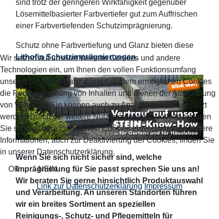
sind trotz der geringeren Wirkfähigkeit gegenüber
Lösemittelbasierter Farbvertiefer gut zum Auffrischen
einer Farbvertiefenden Schutzimprägnierung.
Schutz ohne Farbvertiefung und Glanz bieten diese
Lithofin Schutzimprägnierungen
.
Wir setzen auf unserer Website Cookies und andere
Technologien ein, um Ihnen den vollen Funktionsumfang
unseres Angebotes anzubieten. Zudem ermöglichen Cookies
die Personalisierung von Inhalten und dienen der Ausspielung
von Werbung. Sie können auch zu Analysezwecken gesetzt
werden. Durch die weitere Nutzung unserer Website erklären
Sie sich mit dem Einsatz von Cookies einverstanden. Weitere
Informationen, auch zur Deaktivierung der Cookies, finden Sie
in unserer Datenschutzerklärung.
Wenn Sie sich nicht sicher sind, welche
OK
NEIN
Imprägnierung für Sie passt sprechen Sie uns an!
Wir beraten Sie gerne hinsichtlich Produktauswahl
Link zur Datenschutzerklärung
Impressum
und Verarbeitung. An unseren Standorten führen
wir ein breites Sortiment an speziellen
Reinigungs-, Schutz- und Pflegemitteln für