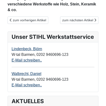
verschiedene Werkstoffe wie Holz, Stein, Keramik
& co.
Vorheriger Beitrag: Hat Ihre Terrassenrenovierung Spuren hinte
Nächster Beitrag: Professionel
zum vorherigen Artikel
zum nächsten Artikel
Unser STIHL Werkstattservice
Lindenbeck, Björn
W-tal Barmen
,
0202 9460696-123
E-Mail schreiben..
Walbrecht, Daniel
W-tal Barmen
,
0202 9460696-123
E-Mail schreiben..
AKTUELLES