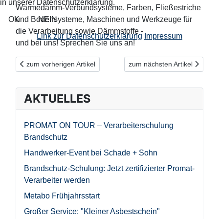
in unserer Datenschutzerklärung.
Wärmedämm-Verbundsysteme, Farben, Fließestriche
OK
NEIN
und Bodensysteme, Maschinen und Werkzeuge für
die Verarbeitung sowie Dämmstoffe -
Link zur Datenschutzerklärung
Impressum
und bei uns! Sprechen Sie uns an!
Vorheriger Beitrag: Schallschutz ist ein wichtiger Faktor für Woh
Nächster Beitrag: Edle Schi
zum vorherigen Artikel
zum nächsten Artikel
AKTUELLES
PROMAT ON TOUR – Verarbeiterschulung
Brandschutz
Handwerker-Event bei Schade + Sohn
Brandschutz-Schulung: Jetzt zertifizierter Promat-
Verarbeiter werden
Metabo Frühjahrsstart
Großer Service: "Kleiner Asbestschein"