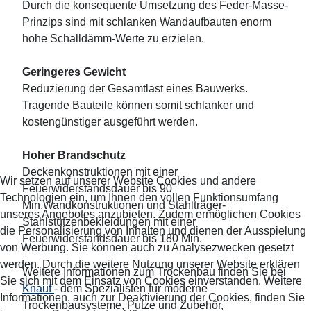
Durch die konsequente Umsetzung des Feder-Masse-
Prinzips sind mit schlanken Wandaufbauten enorm
hohe Schalldämm-Werte zu erzielen.
Geringeres Gewicht
Reduzierung der Gesamtlast eines Bauwerks.
Tragende Bauteile können somit schlanker und
kostengünstiger ausgeführt werden.
Hoher Brandschutz
Deckenkonstruktionen mit einer
Wir setzen auf unserer Website Cookies und andere
Feuerwiderstandsdauer bis 90
Technologien ein, um Ihnen den vollen Funktionsumfang
Min.Wandkonstruktionen und Stahlträger-
unseres Angebotes anzubieten. Zudem ermöglichen Cookies
Stahlstützenbekleidungen mit einer
die Personalisierung von Inhalten und dienen der Ausspielung
Feuerwiderstandsdauer bis 180 Min.
von Werbung. Sie können auch zu Analysezwecken gesetzt
werden. Durch die weitere Nutzung unserer Website erklären
Weitere Informationen zum Trockenbau finden Sie bei
Sie sich mit dem Einsatz von Cookies einverstanden. Weitere
Knauf
- dem Spezialisten für moderne
Informationen, auch zur Deaktivierung der Cookies, finden Sie
Trockenbausysteme, Putze und Zubehör,