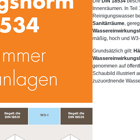
Die
DIN 18534
beschä
Innenräumen. In Teil
Reinigungswasser be
Sanitärräume
, gereg
Wassereinwirkungs
mäßig, hoch und W3-I
Grundsätzlich gilt:
Hä
Wassereinwirkungsk
genommen auf öffentl
Schaubild illustriert
zuzuordnende Wasser