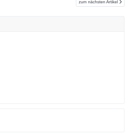
Nächster Beitrag: 5% Sonder
zum nächsten Artikel