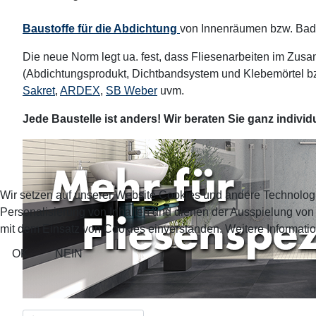
Baustoffe für die Abdichtung
von Innenräumen bzw. Bad-
Die neue Norm legt ua. fest, dass Fliesenarbeiten im Zu
(Abdichtungsprodukt, Dichtbandsystem und Klebemörtel bzw
Sakret
,
ARDEX
,
SB Weber
uvm.
Jede Baustelle ist anders! Wir beraten Sie ganz indivi
Wir setzen auf unserer Website Cookies und andere Technolog
Personalisierung von Inhalten und dienen der Ausspielung vo
mit dem Einsatz von Cookies einverstanden. Weitere Informatio
OK
NEIN