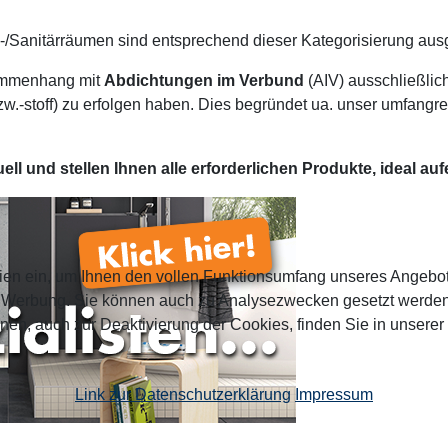
/Sanitärräumen sind entsprechend dieser Kategorisierung ausg
sammenhang mit
Abdichtungen im Verbund
(AIV) ausschließlic
.-stoff) zu erfolgen haben. Dies begründet ua. unser umfangr
duell und stellen Ihnen alle erforderlichen Produkte, ideal
ien ein, um Ihnen den vollen Funktionsumfang unseres Angebo
n Werbung. Sie können auch zu Analysezwecken gesetzt werden.
nen, auch zur Deaktivierung der Cookies, finden Sie in unserer
Link zur Datenschutzerklärung
Impressum